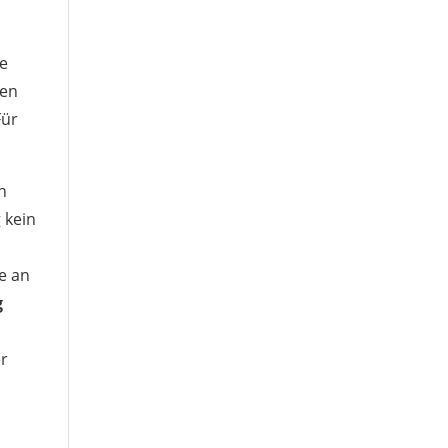
de
sen
Für
h
 kein
s
e an
g
er