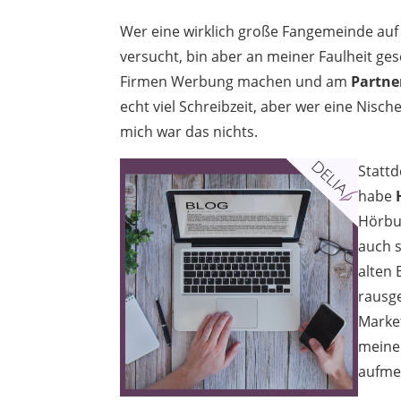
Wer eine wirklich große Fangemeinde auf
versucht, bin aber an meiner Faulheit ges
Firmen Werbung machen und am
Partn
echt viel Schreibzeit, aber wer eine Nisc
mich war das nichts.
Stattd
habe
Hörbuc
auch 
alten
rausg
Market
meine 
aufme