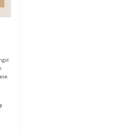
ngst
h
iese
?