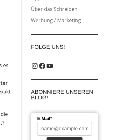
Über das Schreiben
Werbung / Marketing
FOLGE UNS!
Instagram_label
Facebook-Label
YouTube-Label
is es
ter
exakt
ABONNIERE UNSEREN
BLOG!
 die
E-Mail*
t?