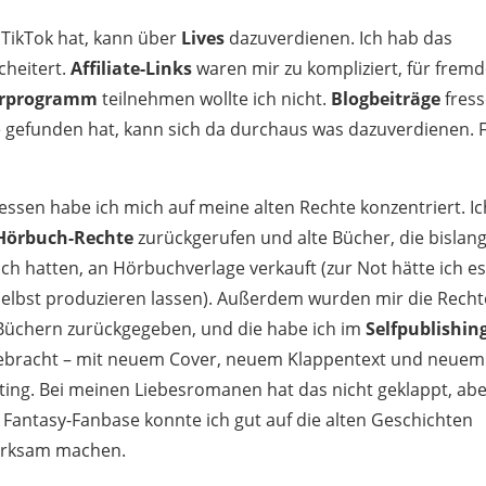
 TikTok hat, kann über
Lives
dazuverdienen. Ich hab das
cheitert.
Affiliate-Links
waren mir zu kompliziert, für frem
erprogramm
teilnehmen wollte ich nicht.
Blogbeiträge
fres
he gefunden hat, kann sich da durchaus was dazuverdienen. 
essen habe ich mich auf meine alten Rechte konzentriert. Ic
Hörbuch-Rechte
zurückgerufen und alte Bücher, die bislang
h hatten, an Hörbuchverlage verkauft (zur Not hätte ich e
selbst produzieren lassen). Außerdem wurden mir die Recht
 Büchern zurückgegeben, und die habe ich im
Selfpublishin
ebracht – mit neuem Cover, neuem Klappentext und neuem
ing. Bei meinen Liebesromanen hat das nicht geklappt, ab
Fantasy-Fanbase konnte ich gut auf die alten Geschichten
rksam machen.