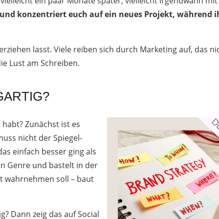
vielleicht ein paar Monate später, vielleicht irgendwann mit
 und konzentriert euch auf ein neues Projekt, während i
terziehen lasst. Viele reiben sich durch Marketing auf, das ni
ie Lust am Schreiben.
GARTIG?
 habt? Zunächst ist es
 muss nicht der Spiegel-
 das einfach besser ging als
en Genre und bastelt in der
t wahrnehmen soll – baut
g? Dann zeig das auf Social