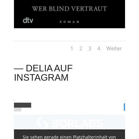
1
2
3
4
Weiter
— DELIA AUF
INSTAGRAM
Sie sehen gerade einen Platzhalterinhalt von