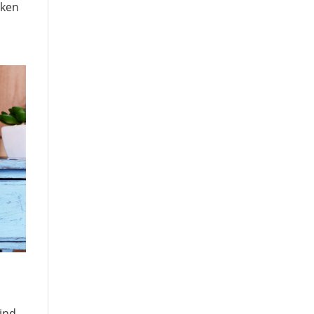
iken
sind