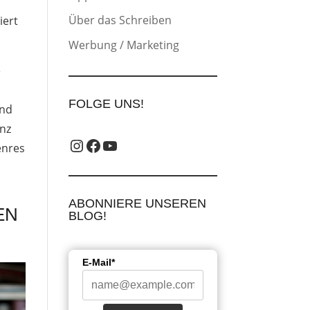
“
Über das Schreiben
iert
Werbung / Marketing
e
FOLGE UNS!
und
anz
Instagram_label
Facebook-Label
YouTube-Label
enres
ABONNIERE UNSEREN
EN
BLOG!
E-Mail*