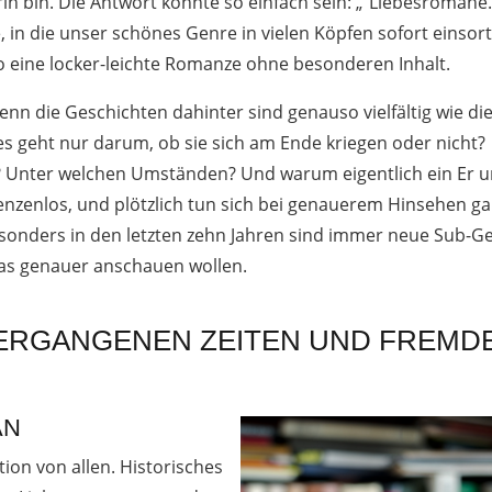
n bin. Die Antwort könnte so einfach sein: „“Liebesromane.
 in die unser schönes Genre in vielen Köpfen sofort einsort
so eine locker-leichte Romanze ohne besonderen Inhalt.
denn die Geschichten dahinter sind genauso vielfältig wie di
 und es geht nur darum, ob sie sich am Ende kriegen oder nicht?
nn? Unter welchen Umständen? Und warum eigentlich ein Er 
renzenlos, und plötzlich tun sich bei genauerem Hinsehen g
esonders in den letzten zehn Jahren sind immer neue Sub-G
was genauer anschauen wollen.
 VERGANGENEN ZEITEN UND FREMD
AN
tion von allen. Historisches