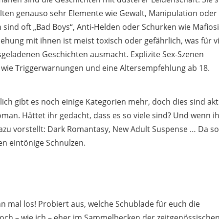
halten genauso sehr Elemente wie Gewalt, Manipulation oder
sind oft „Bad Boys“, Anti-Helden oder Schurken wie Mafiosi
ehung mit ihnen ist meist toxisch oder gefährlich, was für v
geladenen Geschichten ausmacht. Explizite Sex-Szenen
 wie Triggerwarnungen und eine Altersempfehlung ab 18.
ich gibt es noch einige Kategorien mehr, doch dies sind akt
man. Hättet ihr gedacht, dass es so viele sind? Und wenn i
u vorstellt: Dark Romantasy, New Adult Suspense … Da so
n eintönige Schnulzen.
n mal los! Probiert aus, welche Schublade für euch die
 doch – wie ich – eher im Sammelbecken der zeitgenössische