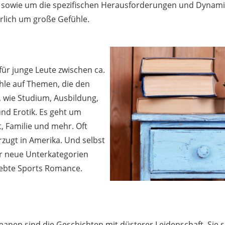
z sowie um die spezifischen Herausforderungen und Dynam
rlich um große Gefühle.
ür junge Leute zwischen ca.
ühle auf Themen, die den
, wie Studium, Ausbildung,
und Erotik. Es geht um
, Familie und mehr. Oft
rzugt in Amerika. Und selbst
r neue Unterkategorien
eliebte Sports Romance.
anen sind die Geschichten mit düsterer Leidenschaft. Sie 