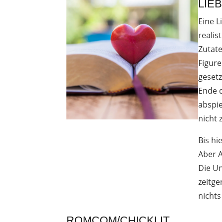
LIE
Eine L
realis
Zutate
Figur
gesetz
Ende d
abspie
nicht 
Bis hi
Aber A
Die Un
zeitge
nichts
ROMCOM/CHICKLIT