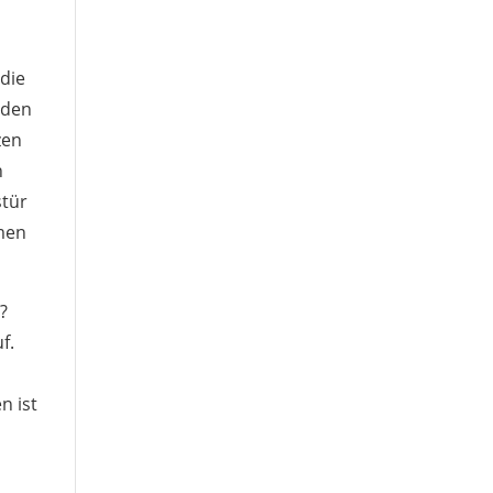
 die
 den
zen
n
stür
mmen
r?
f.
n ist