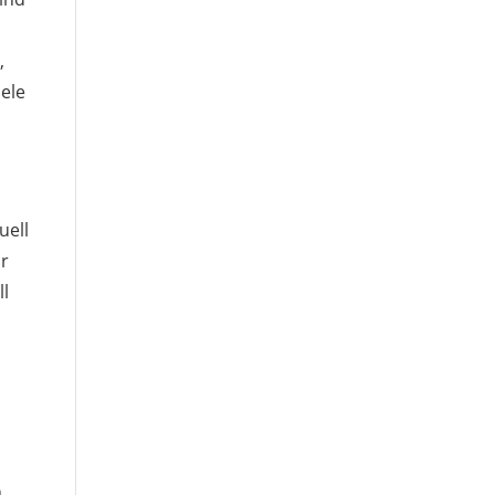
,
iele
uell
hr
ll
n