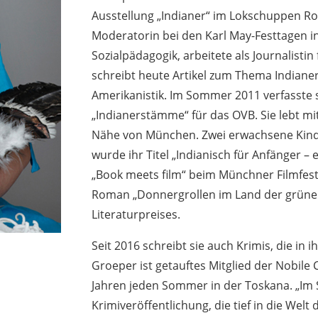
Ausstellung „Indianer“ im Lokschuppen Ro
Moderatorin bei den Karl May-Festtagen i
Sozialpädagogik, arbeitete als Journalistin
schreibt heute Artikel zum Thema Indianer
Amerikanistik. Im Sommer 2011 verfasste
„Indianerstämme“ für das OVB. Sie lebt m
Nähe von München. Zwei erwachsene Kinder
wurde ihr Titel „Indianisch für Anfänger –
„Book meets film“ beim Münchner Filmfest v
Roman „Donnergrollen im Land der grünen
Literaturpreises.
Seit 2016 schreibt sie auch Krimis, die in 
Groeper ist getauftes Mitglied der Nobile C
Jahren jeden Sommer in der Toskana. „Im Sc
Krimiveröffentlichung, die tief in die Welt