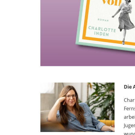
Die 
Char
Fern
arbe
Juge
wund