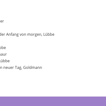
per
t der Anfang von morgen, Lübbe
e
übbe
Knaur
 Lübbe
in neuer Tag, Goldmann